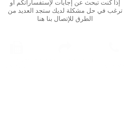
إذا كنت تبحث عن إجابات لإستفساراتكم او
ترغب في حل مشكلة لديك ستجد العديد من
الطرق للإتصال بنا هنا
02-
vehicleshouse@milhouses.com.eg
02-
23428242
23428242