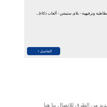
طية وترفيهية - بلاى ستيشن - ألعاب ذكاء)...
التفاصيل
د من الطرق للإتصال بنا هنا