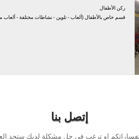
ركن الأطفال
قسم خاص بالأطفال (ألعاب - تلوين - نشاطات مختلفة - ألعاب مطا
إتصل بنا
فساراتكم او ترغب في حل مشكلة لديك ستجد العدي