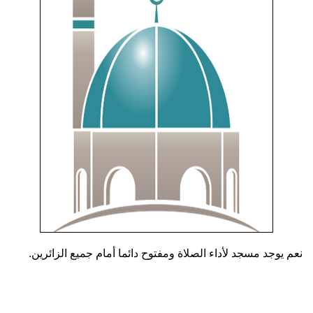
نعم يوجد مسجد لأداء الصلاة ومفتوح دائما أمام جميع الزائرين.